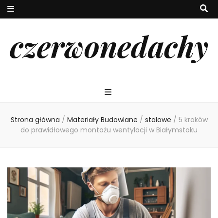
czerwonedachy
Strona główna
/
Materiały Budowlane
/
stalowe
/
5 kroków
do prawidłowego montażu wentylacji w Białymstoku