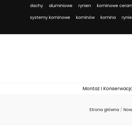
dachy
aluminiowe
rynien
kominowe ceram
systemy kominowe
kominów
komina
ryni
Montaż I Konserwacj
Strona główna
/
Now