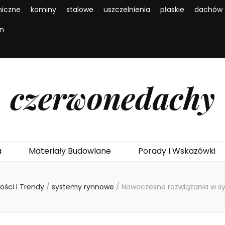
iczne
kominy
stalowe
uszczelnienia
płaskie
dachów
en
czerwonedachy
a
Materiały Budowlane
Porady I Wskazówki
ości I Trendy
/
systemy rynnowe
/
Nowoczesne rozwiązania w 