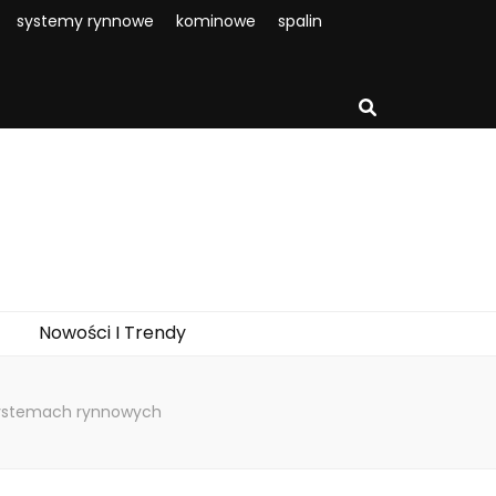
systemy rynnowe
kominowe
spalin
Nowości I Trendy
systemach rynnowych