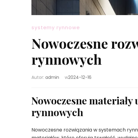
systemy rynnowe
Nowoczesne rozw
rynnowych
Autor:
admin
w
2024-12-16
Nowoczesne materiały 
rynnowych
Nowoczesne rozwiązania w systemach rynno
materiałów, które oferują trwałość, wydaj