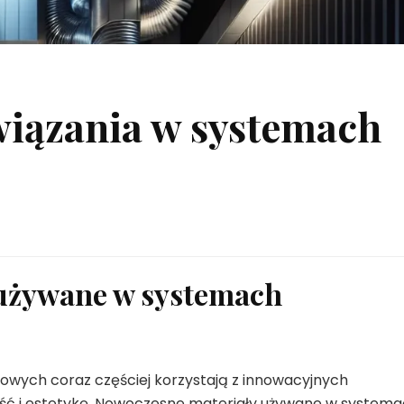
iązania w systemach
używane w systemach
wych coraz częściej korzystają z innowacyjnych
ność i estetykę. Nowoczesne materiały używane w system