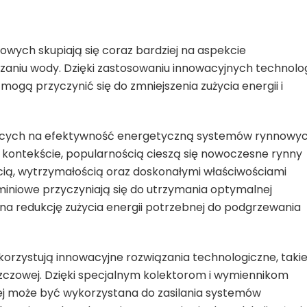
ych skupiają się coraz bardziej na aspekcie
iu wody. Dzięki zastosowaniu innowacyjnych technologi
gą przyczynić się do zmniejszenia zużycia energii i
cych na efektywność energetyczną systemów rynnowy
 kontekście, popularnością cieszą się nowoczesne rynny
ścią, wytrzymałością oraz doskonałymi właściwościami
uminiowe przyczyniają się do utrzymania optymalnej
na redukcję zużycia energii potrzebnej do podgrzewania
rzystują innowacyjne rozwiązania technologiczne, taki
szczowej. Dzięki specjalnym kolektorom i wymiennikom
ej może być wykorzystana do zasilania systemów