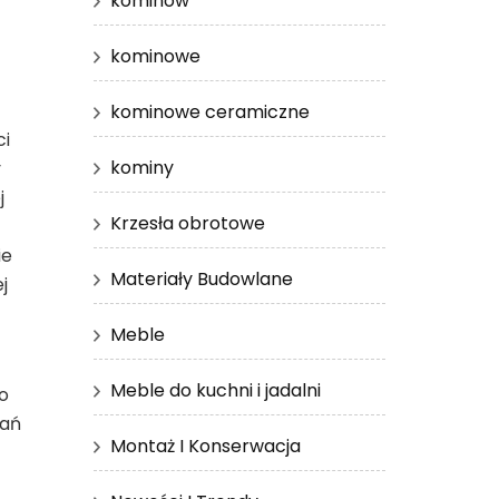
kominów
kominowe
kominowe ceramiczne
ci
kominy
y
j
Krzesła obrotowe
ie
Materiały Budowlane
j
Meble
Meble do kuchni i jadalni
o
dań
Montaż I Konserwacja