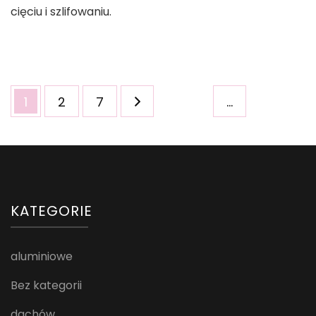
cięciu i szlifowaniu.
Stronicowanie
Strona
Strona
Strona
1
2
7
…
wpisów
KATEGORIE
aluminiowe
Bez kategorii
dachów