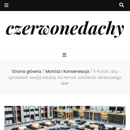
czerwonedachy
Strona główna
/
Montaż I Konserwacja
/
5 Pytań, aby
sprawdzić swoją wiedzę na temat szkolenia okresowego
BHP