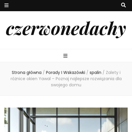
czerwonedachy
Strona główna
/
Porady I Wskazówki
/
spalin
/
Zalety i
różnice okien Yawal – Poznaj najlepsze rozwiązania dla
swojego domu