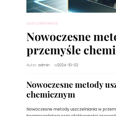
uszczelnienia
Nowoczesne meto
przemyśle chem
Autor:
admin
w
2024-10-02
Nowoczesne metody usz
chemicznym
Nowoczesne metody uszczelniania w przem
bezpieczeństwa oraz efektywności procesów 