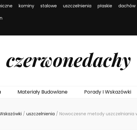
iczne
kominy
stalowe
uszczelnienia
płaskie
dachów
en
czerwonedachy
a
Materiały Budowlane
Porady I Wskazówki
 Wskazówki
/
uszczelnienia
/
Nowoczesne metody uszczelniania