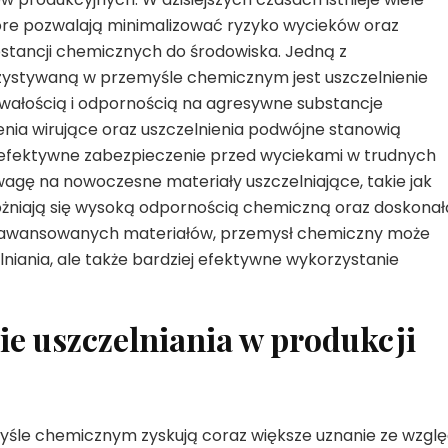
tóre pozwalają minimalizować ryzyko wycieków oraz
tancji chemicznych do środowiska. Jedną z
zystywaną w przemyśle chemicznym jest uszczelnienie
wałością i odpornością na agresywne substancje
nia wirujące oraz uszczelnienia podwójne stanowią
ą efektywne zabezpieczenie przed wyciekami w trudnych
agę na nowoczesne materiały uszczelniające, takie jak
różniają się wysoką odpornością chemiczną oraz doskonał
 zaawansowanych materiałów, przemysł chemiczny może
niania, ale także bardziej efektywne wykorzystanie
e uszczelniania w produkcji
śle chemicznym zyskują coraz większe uznanie ze wzgl