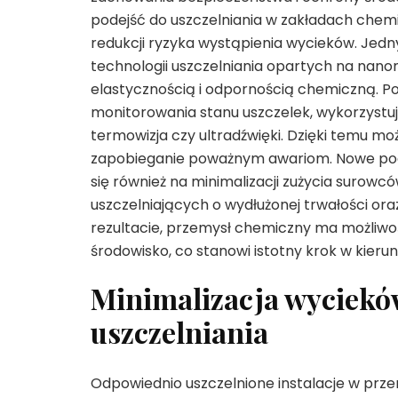
podejść do uszczelniania w zakładach chemi
redukcji ryzyka wystąpienia wycieków. Jed
technologii uszczelniania opartych na nano
elastycznością i odpornością chemiczną. 
monitorowania stanu uszczelek, wykorzystu
termowizja czy ultradźwięki. Dzięki temu m
zapobieganie poważnym awariom. Nowe pode
się również na minimalizacji zużycia suro
uszczelniających o wydłużonej trwałości 
rezultacie, przemysł chemiczny ma możliwoś
środowisko, co stanowi istotny krok w kier
Minimalizacja wyciekó
uszczelniania
Odpowiednio uszczelnione instalacje w pr