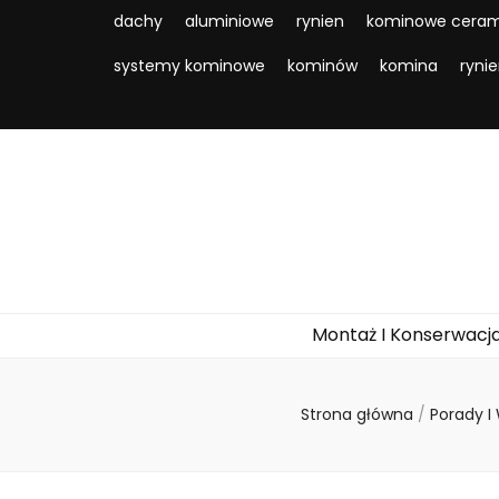
dachy
aluminiowe
rynien
kominowe ceram
systemy kominowe
kominów
komina
ryni
Montaż I Konserwacj
Strona główna
/
Porady I