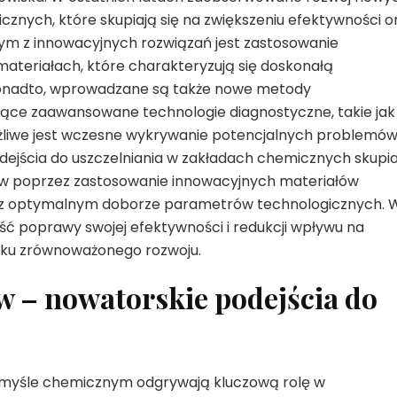
cznych, które skupiają się na zwiększeniu efektywności o
nym z innowacyjnych rozwiązań jest zastosowanie
materiałach, które charakteryzują się doskonałą
Ponadto, wprowadzane są także nowe metody
jące zaawansowane technologie diagnostyczne, takie jak
ożliwe jest wczesne wykrywanie potencjalnych problemów 
jścia do uszczelniania w zakładach chemicznych skupia
wców poprzez zastosowanie innowacyjnych materiałów
oraz optymalnym doborze parametrów technologicznych. 
ć poprawy swojej efektywności i redukcji wpływu na
unku zrównoważonego rozwoju.
w – nowatorskie podejścia do
zemyśle chemicznym odgrywają kluczową rolę w