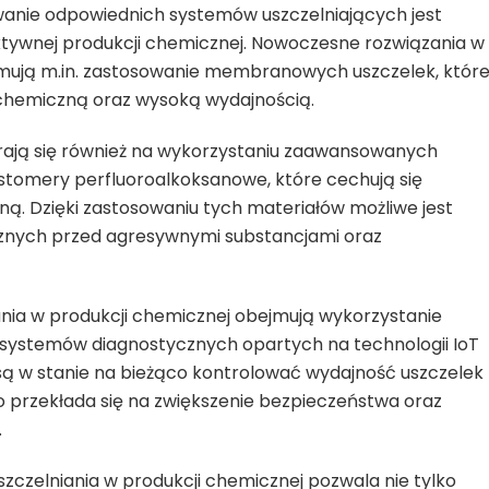
wanie odpowiednich systemów uszczelniających jest
ktywnej produkcji chemicznej. Nowoczesne rozwiązania w
jmują m.in. zastosowanie membranowych uszczelek, któr
 chemiczną oraz wysoką wydajnością.
erają się również na wykorzystaniu zaawansowanych
astomery perfluoroalkoksanowe, które cechują się
ną. Dzięki zastosowaniu tych materiałów możliwe jest
cznych przed agresywnymi substancjami oraz
ia w produkcji chemicznej obejmują wykorzystanie
systemów diagnostycznych opartych na technologii IoT
 są w stanie na bieżąco kontrolować wydajność uszczelek
o przekłada się na zwiększenie bezpieczeństwa oraz
.
czelniania w produkcji chemicznej pozwala nie tylko