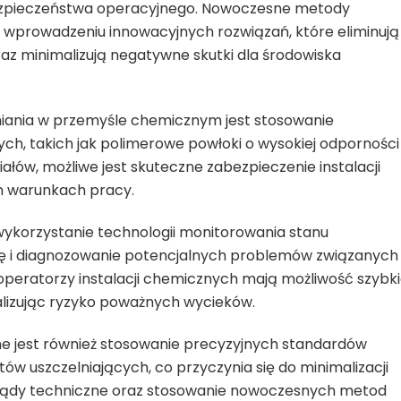
bezpieczeństwa operacyjnego. Nowoczesne metody
na wprowadzeniu innowacyjnych rozwiązań, które eliminują
az minimalizują negatywne skutki dla środowiska
niania w przemyśle chemicznym jest stosowanie
h, takich jak polimerowe powłoki o wysokiej odporności
ałów, możliwe jest skuteczne zabezpieczenie instalacji
h warunkach pracy.
ykorzystanie technologii monitorowania stanu
enę i diagnozowanie potencjalnych problemów związanych
operatorzy instalacji chemicznych mają możliwość szybki
malizując ryzyko poważnych wycieków.
e jest również stosowanie precyzyjnych standardów
w uszczelniających, co przyczynia się do minimalizacji
glądy techniczne oraz stosowanie nowoczesnych metod