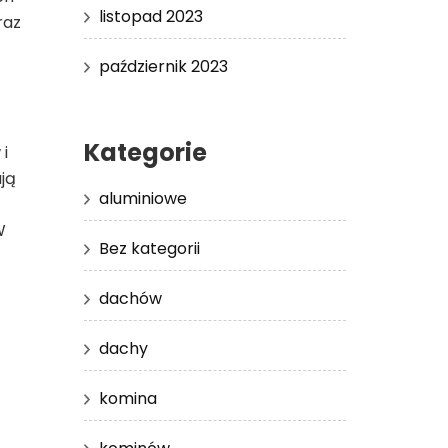
listopad 2023
raz
październik 2023
Kategorie
i
ją
aluminiowe
W
Bez kategorii
dachów
dachy
komina