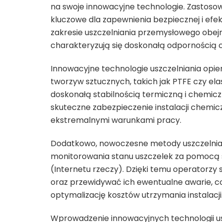
na swoje innowacyjne technologie. Zastoso
kluczowe dla zapewnienia bezpiecznej i efe
zakresie uszczelniania przemysłowego obe
charakteryzują się doskonałą odpornością
Innowacyjne technologie uszczelniania opi
tworzyw sztucznych, takich jak PTFE czy el
doskonałą stabilnością termiczną i chemicz
skuteczne zabezpieczenie instalacji chemi
ekstremalnymi warunkami pracy.
Dodatkowo, nowoczesne metody uszczelnian
monitorowania stanu uszczelek za pomocą 
(Internetu rzeczy). Dzięki temu operatorzy
oraz przewidywać ich ewentualne awarie, c
optymalizację kosztów utrzymania instalacji
Wprowadzenie innowacyjnych technologii usz