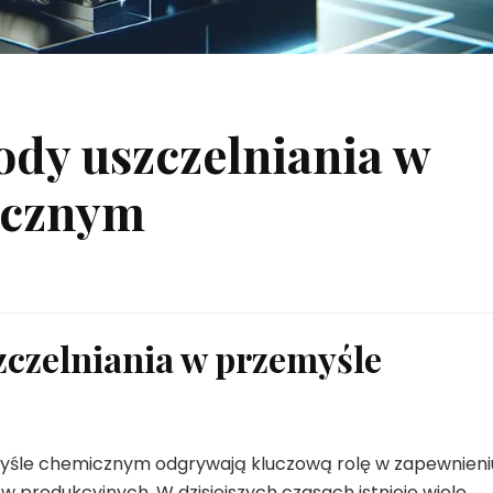
dy uszczelniania w
icznym
czelniania w przemyśle
yśle chemicznym odgrywają kluczową rolę w zapewnieni
produkcyjnych. W dzisiejszych czasach istnieje wiele