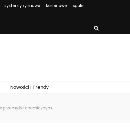
systemy rynnowe
kominowe
spalin
Nowości I Trendy
 w przemyśle chemicznym