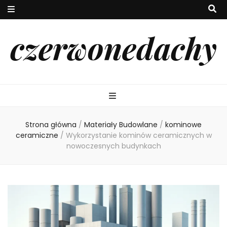
czerwonedachy
Strona główna
/
Materiały Budowlane
/
kominowe
ceramiczne
/
Wykorzystanie kominów ceramicznych w
nowoczesnych budynkach