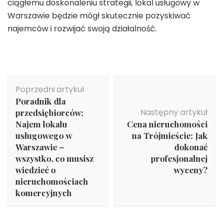
ciągłemu doskonaleniu strategii, lokal usługowy w
Warszawie będzie mógł skutecznie pozyskiwać
najemców i rozwijać swoją działalność.
Nawigacja
Poprzedni artykuł
wpisu
Poradnik dla
Następny artykuł
przedsiębiorców:
Najem lokalu
Cena nieruchomości
usługowego w
na Trójmieście: Jak
Warszawie –
dokonać
wszystko, co musisz
profesjonalnej
wiedzieć o
wyceny?
nieruchomościach
komercyjnych