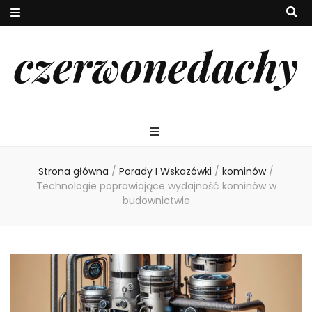
czerwonedachy
Strona główna
/
Porady I Wskazówki
/
kominów
/
Technologie poprawiające wydajność kominów w
budownictwie