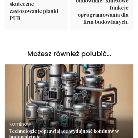
budowlane: Kluczowe
skuteczne
funkcje
zastosowanie pianki
oprogramowania dla
PUR
firm budowlanych.
Możesz również polubić…
kominów
Technologie poprawiające wydajność kominów w
budownictwie