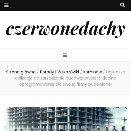
czerwonedachy
Strona główna
/
Porady I Wskazówki
/
kominów
/
Najlepsze
aplikacje do zarządzania budową: Wybierz idealne
oprogramowanie dla swojej firmy budowlanej