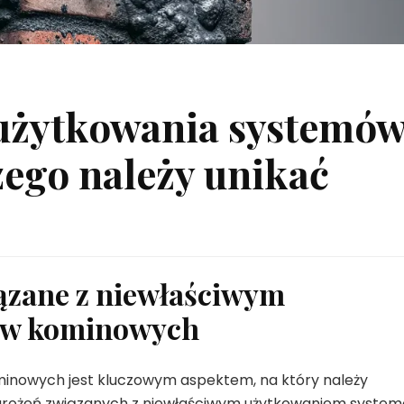
użytkowania systemó
ego należy unikać
ązane z niewłaściwym
ów kominowych
inowych jest kluczowym aspektem, na który należy
zagrożeń związanych z niewłaściwym użytkowaniem syste