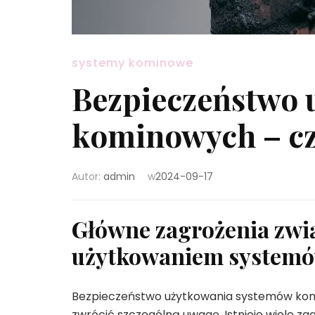
systemy kominowe
Bezpieczeństwo 
kominowych – cz
Autor:
admin
w
2024-09-17
Główne zagrożenia zwi
użytkowaniem system
Bezpieczeństwo użytkowania systemów kom
zwrócić szczególną uwagę. Istnieje wiele 