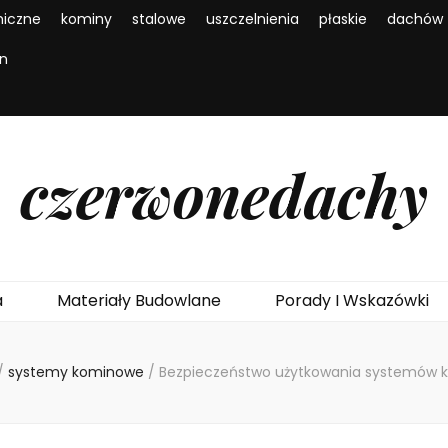
iczne
kominy
stalowe
uszczelnienia
płaskie
dachów
en
czerwonedachy
a
Materiały Budowlane
Porady I Wskazówki
/
systemy kominowe
/
Bezpieczeństwo użytkowania systemów k