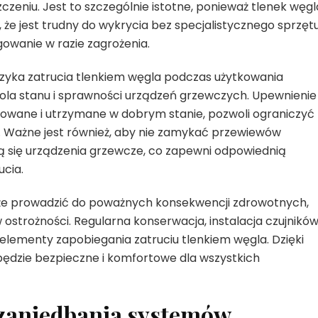
zeniu. Jest to szczególnie istotne, ponieważ tlenek węgl
że jest trudny do wykrycia bez specjalistycznego sprzętu
gowanie w razie zagrożenia.
zyka zatrucia tlenkiem węgla podczas użytkowania
la stanu i sprawności urządzeń grzewczych. Upewnienie
gurowane i utrzymane w dobrym stanie, pozwoli ograniczyć
a. Ważne jest również, aby nie zamykać przewiewów
ą się urządzenia grzewcze, co zapewni odpowiednią
ucia.
oże prowadzić do poważnych konsekwencji zdrowotnych,
ostrożności. Regularna konserwacja, instalacja czujników
lementy zapobiegania zatruciu tlenkiem węgla. Dzięki
dzie bezpieczne i komfortowe dla wszystkich
 zaniedbania systemów