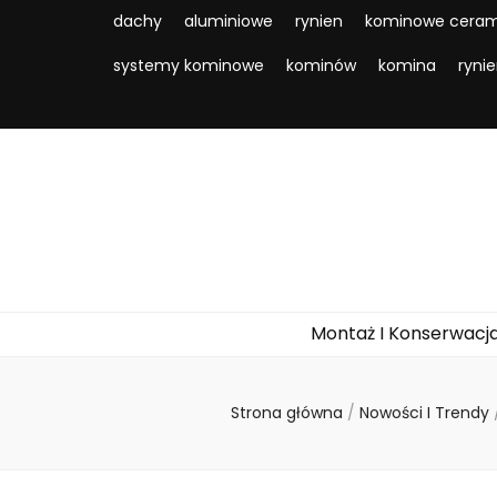
dachy
aluminiowe
rynien
kominowe ceram
systemy kominowe
kominów
komina
ryni
Montaż I Konserwacj
Strona główna
/
Nowości I Trendy