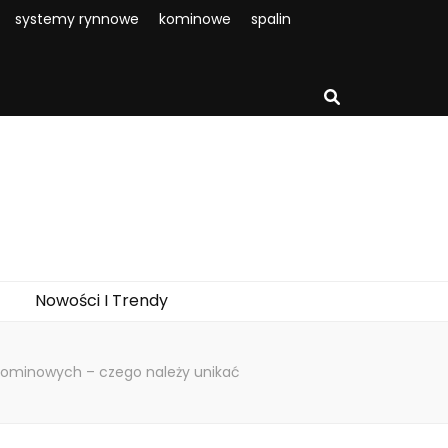
systemy rynnowe
kominowe
spalin
Nowości I Trendy
ominowych – czego należy unikać