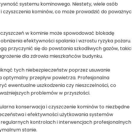
tywność systemu kominowego. Niestety, wiele osób
li i czyszczenia kominów, co może prowadzić do poważny
nieczyszczeń w kominie może spowodować blokadę
 obniżenia efektywności spalania i wzrostu ryzyka pożaru.
ą przyczynić się do powstania szkodliwych gazów, takic
zagrożenie dla zdrowia mieszkańców budynku.
iknąć tych niebezpieczeństw poprzez usuwanie
 optymalny przepływ powietrza. Profesjonalna
ć ewentualne uszkodzenia czy nieszczelności, co
poważniejszych problemów w przyszłości.
gularna konserwacja i czyszczenie kominów to niezbędne
ieczeństwa i efektywności użytkowania systemów
regularnych kontrolach i interwencjach profesjonalnych
ymalnym stanie.