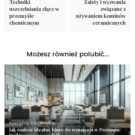
Techniki
Zalety i wyzwania
uszczelniania złącz w
związane z
przemyśle
używaniem kominów
chemicznym
ceramicznych
Możesz również polubić…
systemy kominowe
Jak znaleźć idealne biuro do wynajęcia w Poznaniu: