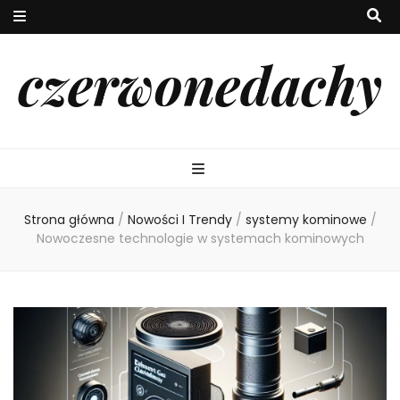
czerwonedachy
Strona główna
/
Nowości I Trendy
/
systemy kominowe
/
Nowoczesne technologie w systemach kominowych