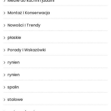
Meble do kuchni i jadalni
Montaż I Konserwacja
Nowości I Trendy
płaskie
Porady I Wskazówki
rynien
rynien
spalin
stalowe