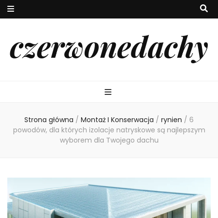
czerwonedachy
Strona główna
/
Montaż I Konserwacja
/
rynien
/
6
powodów, dla których izolacje natryskowe są najlepszym
wyborem dla Twojego dachu