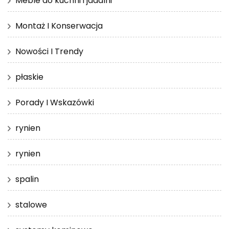
Meble do kuchni i jadalni
Montaż I Konserwacja
Nowości I Trendy
płaskie
Porady I Wskazówki
rynien
rynien
spalin
stalowe