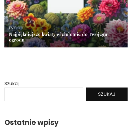
rynien
Najpiękniejsze kwiaty wieloletnie do Twojego
ogrodu
Szukaj
SZUKAJ
Ostatnie wpisy