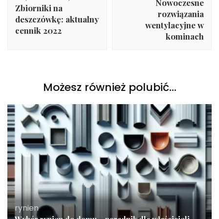
Nowoczesne
Zbiorniki na
rozwiązania
deszczówkę: aktualny
wentylacyjne w
cennik 2022
kominach
Możesz również polubić…
rynien