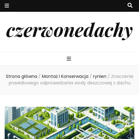
czerwonedachy
Strona główna
/
Montaż I Konserwacja
/
rynien
/
Znaczenie
prawidłowego odprowadzania wody deszczowej z dachu