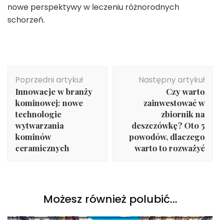
nowe perspektywy w leczeniu różnorodnych
schorzeń.
Nawigacja
Poprzedni artykuł
Następny artykuł
wpisu
Innowacje w branży
Czy warto
kominowej: nowe
zainwestować w
technologie
zbiornik na
wytwarzania
deszczówkę? Oto 5
kominów
powodów, dlaczego
ceramicznych
warto to rozważyć
Możesz również polubić…