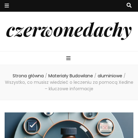
czerwonedachy
Strona główna
/
Materiały Budowlane
/
aluminiowe
/
Wszystko, co musisz wiedzieć o leczeniu za pomocą Xedine
– kluczowe informacje