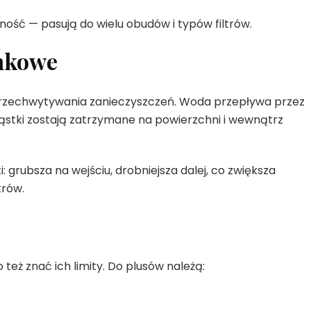
lność — pasują do wielu obudów i typów filtrów.
ankowe
przechwytywania zanieczyszczeń. Woda przepływa przez
ąstki zostają zatrzymane na powierzchni i wewnątrz
i: grubsza na wejściu, drobniejsza dalej, co zwiększa
trów.
też znać ich limity. Do plusów należą: