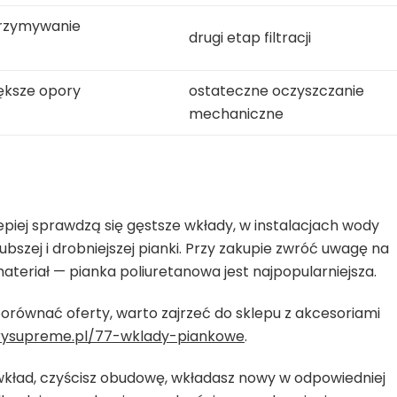
trzymywanie
drugi etap filtracji
ększe opory
ostateczne oczyszczanie
mechaniczne
epiej sprawdzą się gęstsze wkłady, w instalacjach wody
szej i drobniejszej pianki. Przy zakupie zwróć uwagę na
eriał — pianka poliuretanowa jest najpopularniejsza.
porównać oferty, warto zajrzeć do sklepu z akcesoriami
ltrysupreme.pl/77-wklady-piankowe
.
 wkład, czyścisz obudowę, wkładasz nowy w odpowiedniej