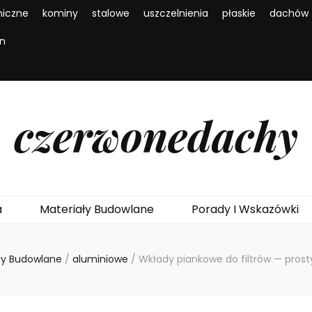
iczne
kominy
stalowe
uszczelnienia
płaskie
dachów
en
czerwonedachy
a
Materiały Budowlane
Porady I Wskazówki
ły Budowlane
/
aluminiowe
/
Wkłady piankowe do filtrów — pros