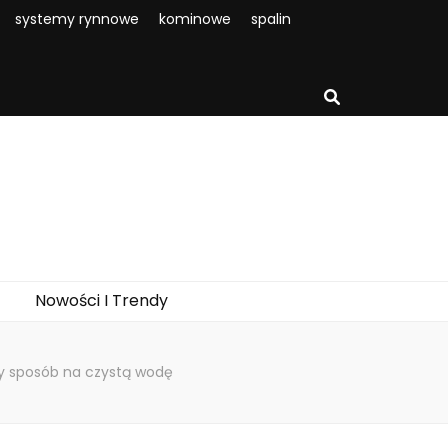
systemy rynnowe
kominowe
spalin
Nowości I Trendy
ty sposób na czystą wodę