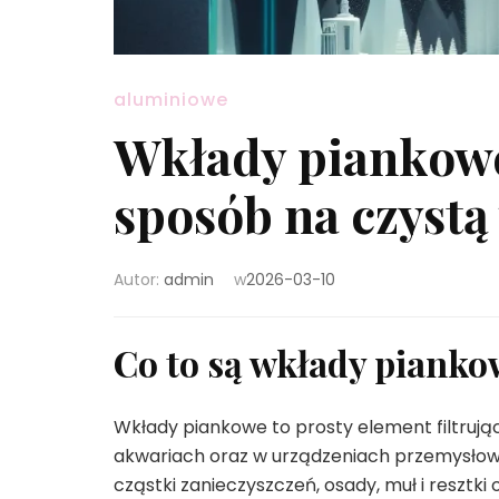
aluminiowe
Wkłady piankowe
sposób na czystą
Autor:
admin
w
2026-03-10
Co to są wkłady pianko
Wkłady piankowe to prosty element filtruj
akwariach oraz w urządzeniach przemysłowy
cząstki zanieczyszczeń, osady, muł i resztki 