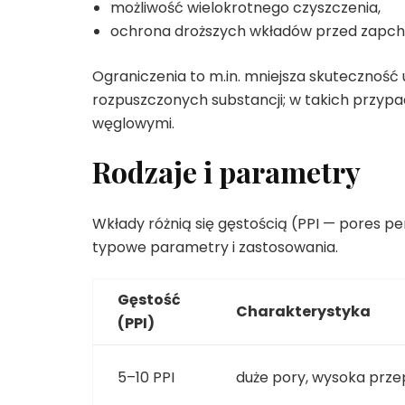
możliwość wielokrotnego czyszczenia,
ochrona droższych wkładów przed zapch
Ograniczenia to m.in. mniejsza skutecznoś
rozpuszczonych substancji; w takich przypad
węglowymi.
Rodzaje i parametry
Wkłady różnią się gęstością (PPI — pores per
typowe parametry i zastosowania.
Gęstość
Charakterystyka
(PPI)
5–10 PPI
duże pory, wysoka prz