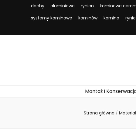
dachy
aluminiowe
rynien
kominowe ceram
systemy kominowe
kominów
komina
ryni
Montaż I Konserwacj
Strona główna
/
Materia