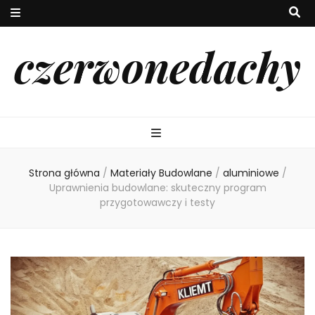
czerwonedachy
Strona główna
/
Materiały Budowlane
/
aluminiowe
/
Uprawnienia budowlane: skuteczny program
przygotowawczy i testy