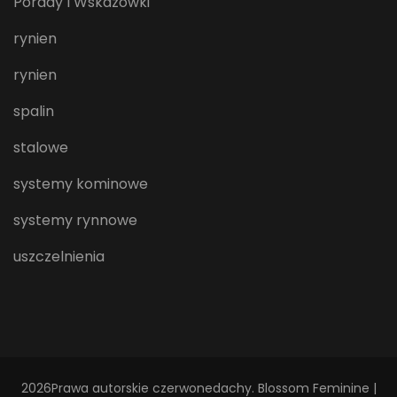
Porady I Wskazówki
rynien
rynien
spalin
stalowe
systemy kominowe
systemy rynnowe
uszczelnienia
2026Prawa autorskie
czerwonedachy
.
Blossom Feminine |