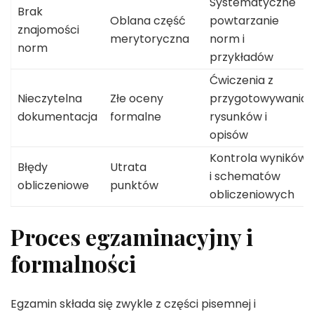
Systematyczne
Brak
Oblana część
powtarzanie
znajomości
merytoryczna
norm i
norm
przykładów
Ćwiczenia z
Nieczytelna
Złe oceny
przygotowywania
dokumentacja
formalne
rysunków i
opisów
Kontrola wyników
Błędy
Utrata
i schematów
obliczeniowe
punktów
obliczeniowych
Proces egzaminacyjny i
formalności
Egzamin składa się zwykle z części pisemnej i