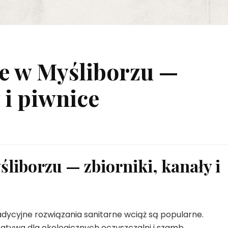
e w Myśliborzu —
 i piwnice
iborzu — zbiorniki, kanały i
adycyjne rozwiązania sanitarne wciąż są popularne.
rnatywa dla ekologicznych oczyszczalni i szamb