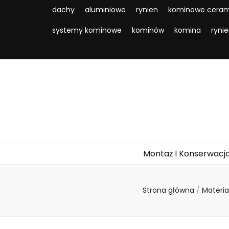
dachy
aluminiowe
rynien
kominowe ceram
systemy kominowe
kominów
komina
ryni
Montaż I Konserwacj
Strona główna
/
Materi