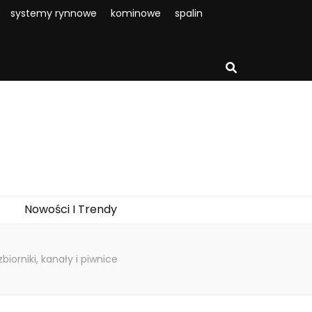
systemy rynnowe
kominowe
spalin
Nowości I Trendy
orniki, kanały i piwnice