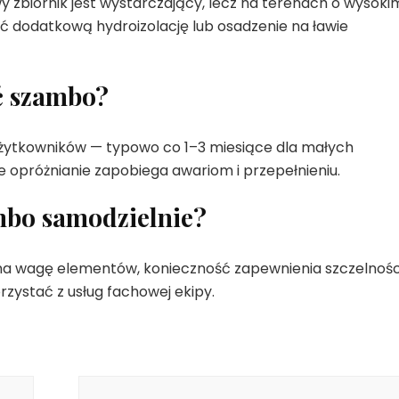
biornik jest wystarczający, lecz na terenach o wysoki
 dodatkową hydroizolację lub osadzenie na ławie
ać szambo?
i użytkowników — typowo co 1–3 miesiące dla małych
ne opróżnianie zapobiega awariom i przepełnieniu.
bo samodzielnie?
u na wagę elementów, konieczność zapewnienia szczelności
ystać z usług fachowej ekipy.