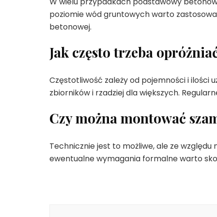
W wielu przypadkach podstawowy betonowy z
poziomie wód gruntowych warto zastosować
betonowej.
Jak często trzeba opróżni
Częstotliwość zależy od pojemności i ilośc
zbiorników i rzadziej dla większych. Regular
Czy można montować szam
Technicznie jest to możliwe, ale ze względ
ewentualne wymagania formalne warto skorz
Nawigacja