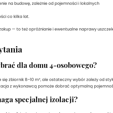
enie na budowę, zależnie od pojemności i lokalnych
ci co kilka lat.
o zakup — to też opróżnianie i ewentualne naprawy uszczel
ytania
ybrać dla domu 4-osobowego?
ię zbiornik 8–10 m³, ale ostateczny wybór zależy od styl
sultacja z wykonawcą pomoże dobrać optymalną pojemnoś
ga specjalnej izolacji?