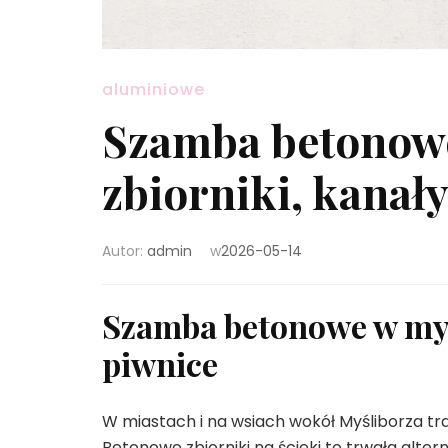
aluminiowe
Szamba betonow
zbiorniki, kanały
Autor:
admin
w
2026-05-14
Szamba betonowe w myśl
piwnice
W miastach i na wsiach wokół Myśliborza tr
Betonowe zbiorniki na ścieki to trwała alte