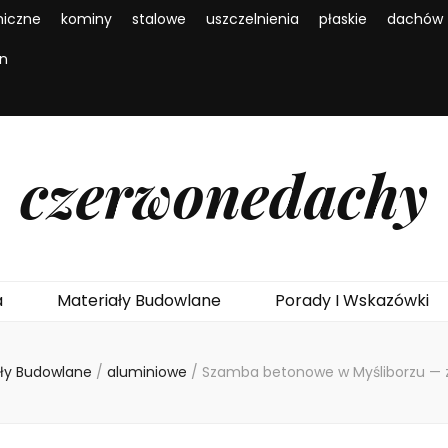
iczne
kominy
stalowe
uszczelnienia
płaskie
dachów
en
czerwonedachy
a
Materiały Budowlane
Porady I Wskazówki
ały Budowlane
/
aluminiowe
/
Szamba betonowe w Myśliborzu — zbi