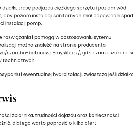
działki, trasę podjazdu ciężkiego sprzętu i poziom wód
 aby poziom instalacji sanitarnych miał odpowiedni spad
i instalacji pomp.
e rozwiązania i pomogą w dostosowaniu sytemu
ealizacji można znaleźć na stronie producenta:
owe/szamba-betonowe-mysliborz/
, gdzie zamieszczone s
 technicznych.
paniu i ewentualnej hydroizolacji, zwłaszcza jeśli działk
rwis
ści zbiornika, trudności dojazdu oraz konieczności
ić, dlatego warto poprosić o kilka ofert.