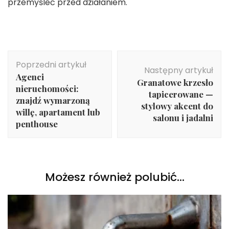
przemyśleć przed działaniem.
Nawigacja
Poprzedni artykuł
wpisu
Następny artykuł
Agenci
Granatowe krzesło
nieruchomości:
tapicerowane —
znajdź wymarzoną
stylowy akcent do
willę, apartament lub
salonu i jadalni
penthouse
Możesz również polubić…