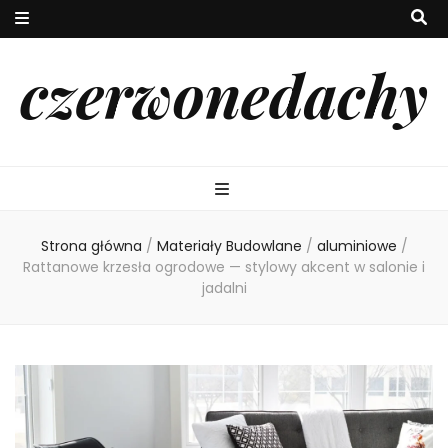
czerwonedachy
Strona główna
/
Materiały Budowlane
/
aluminiowe
/
Rattanowe krzesła ogrodowe — stylowy akcent w salonie i
jadalni