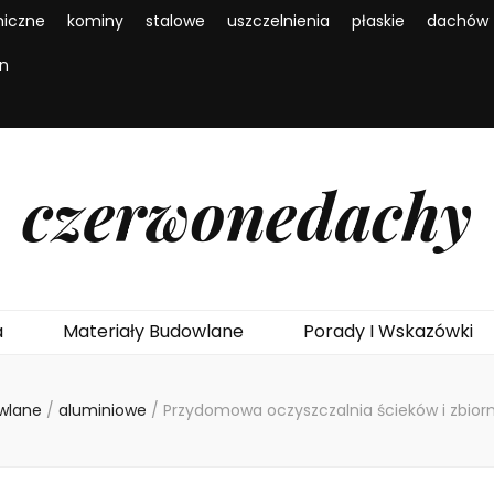
iczne
kominy
stalowe
uszczelnienia
płaskie
dachów
en
czerwonedachy
a
Materiały Budowlane
Porady I Wskazówki
owlane
/
aluminiowe
/
Przydomowa oczyszczalnia ścieków i zbior