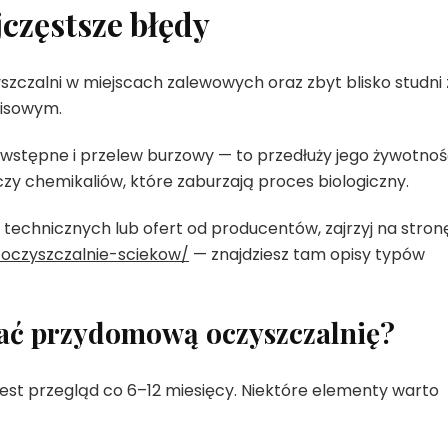
częstsze błędy
yszczalni w miejscach zalewowych oraz zbyt blisko studni 
wisowym.
y wstępne i przelew burzowy — to przedłuży jego żywotnoś
czy chemikaliów, które zaburzają proces biologiczny.
 technicznych lub ofert od producentów, zajrzyj na stron
oczyszczalnie-sciekow/
— znajdziesz tam opisy typów
wać przydomową oczyszczalnię?
est przegląd co 6–12 miesięcy. Niektóre elementy warto