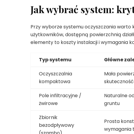
Jak wybrać system: kry
Przy wyborze systemu oczyszczania warto k
użytkowników, dostępną powierzchnią dzia
elementy to koszty instalacji i wymagania 
Typ systemu
Główne zal
Oczyszczalnia
Mała powier
kompaktowa
skuteczność
Pole infiltracyjne /
Naturalne o
żwirowe
gruntu
Zbiornik
Prosta konstr
bezodpływowy
wymagania 
(szambo)