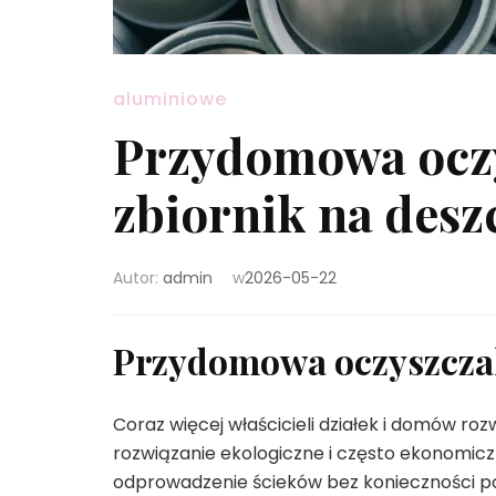
aluminiowe
Przydomowa oczy
zbiornik na des
Autor:
admin
w
2026-05-22
Przydomowa oczyszczal
Coraz więcej właścicieli działek i domów r
rozwiązanie ekologiczne i często ekonomicz
odprowadzenie ścieków bez konieczności pod