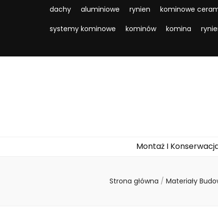
dachy
aluminiowe
rynien
kominowe ceram
systemy kominowe
kominów
komina
ryni
Montaż I Konserwacj
Strona główna
/
Materiały Bud