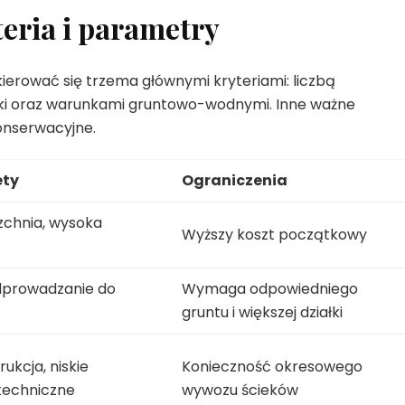
teria i parametry
ierować się trzema głównymi kryteriami: liczbą
łki oraz warunkami gruntowo-wodnymi. Inne ważne
konserwacyjne.
ety
Ograniczenia
zchnia, wysoka
Wyższy koszt początkowy
dprowadzanie do
Wymaga odpowiedniego
gruntu i większej działki
ukcja, niskie
Konieczność okresowego
techniczne
wywozu ścieków