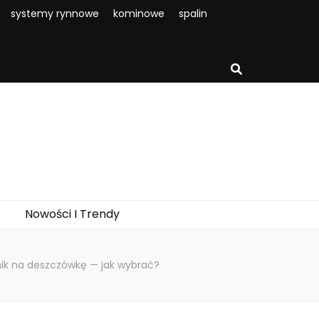
systemy rynnowe
kominowe
spalin
Nowości I Trendy
nik na deszczówkę — jak wybrać?