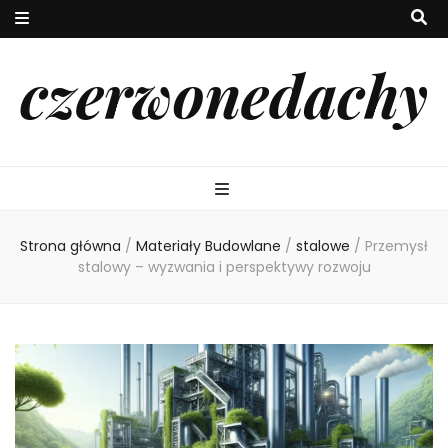
czerwonedachy
Strona główna
/
Materiały Budowlane
/
stalowe
/
Przemysł
stalowy – wyzwania i perspektywy rozwoju