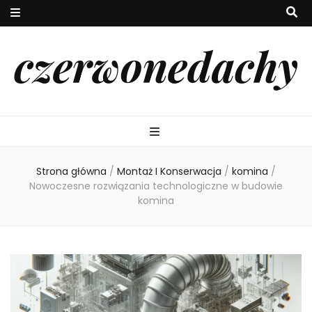
czerwonedachy
Strona główna
/
Montaż I Konserwacja
/
komina
/
Nowoczesne rozwiązania technologiczne w budowie
komina