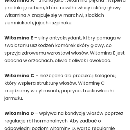
Witamina A
– znana jako „witamina piękna”, wspiera
produkcję sebum, które nawilża włosy i skórę głowy.
Witamina A znajduje się w marchwi, słodkich
ziemniakach, jajach i szpinaku.
Witamina E
– silny antyoksydant, który pomaga w
zwalczaniu uszkodzeń komórek skóry głowy, co
sprzyja zdrowemu wzrostowi włosów. Witamina E jest
obecna w orzechach, oliwie z oliwek i awokado.
Witamina C
– niezbędna dla produkcji kolagenu,
który wspiera strukturę włosów. Witaminę C
znajdziemy w cytrusach, papryce, truskawkach i
jarmużu.
Witamina D
– wpływa na kondycję włosów poprzez
regulację ról hormonalnych. Aby zadbać o
odpowiedni poziom witaminy D, warto regularnie