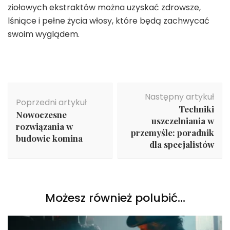
ziołowych ekstraktów można uzyskać zdrowsze,
lśniące i pełne życia włosy, które będą zachwycać
swoim wyglądem.
Nawigacja
Następny artykuł
wpisu
Poprzedni artykuł
Techniki
Nowoczesne
uszczelniania w
rozwiązania w
przemyśle: poradnik
budowie komina
dla specjalistów
Możesz również polubić…