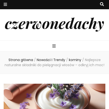
czerwonedachy
Strona główna
/
Nowości I Trendy
/
kominy
/
Najlepsze
naturalne składniki do pielęgnacji włosów – odkryj ich moc!