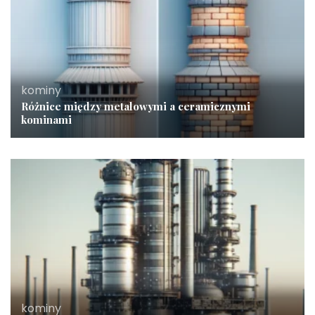
kominy
Różnice między metalowymi a ceramicznymi
kominami
kominy