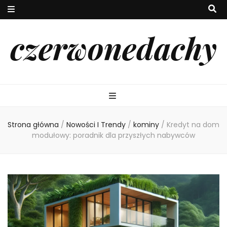
czerwonedachy
Strona główna
/
Nowości I Trendy
/
kominy
/
Kredyt na dom
modułowy: poradnik dla przyszłych nabywców