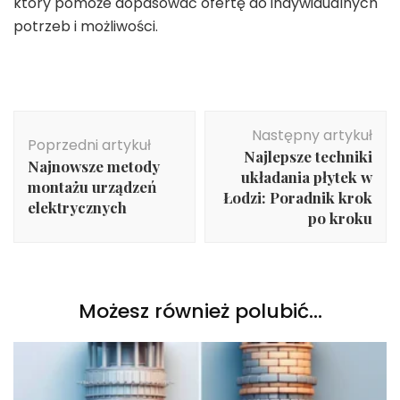
który pomoże dopasować ofertę do indywidualnych
potrzeb i możliwości.
Nawigacja
Następny artykuł
wpisu
Poprzedni artykuł
Najlepsze techniki
Najnowsze metody
układania płytek w
montażu urządzeń
Łodzi: Poradnik krok
elektrycznych
po kroku
Możesz również polubić…