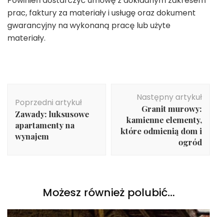
Powinien dostarczyć umowę z dokładnym zakresem
prac, faktury za materiały i usługę oraz dokument
gwarancyjny na wykonaną pracę lub użyte
materiały.
Nawigacja
Następny artykuł
wpisu
Poprzedni artykuł
Granit murowy:
Zawady: luksusowe
kamienne elementy,
apartamenty na
które odmienią dom i
wynajem
ogród
Możesz również polubić…