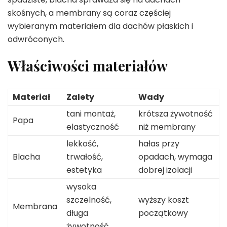
skośnych, a membrany są coraz częściej
wybieranym materiałem dla dachów płaskich i
odwróconych.
Właściwości materiałów
Materiał
Zalety
Wady
tani montaż,
krótsza żywotność
Papa
elastyczność
niż membrany
lekkość,
hałas przy
Blacha
trwałość,
opadach, wymaga
estetyka
dobrej izolacji
wysoka
szczelność,
wyższy koszt
Membrana
długa
początkowy
żywotność