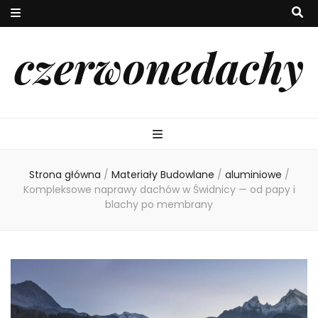
czerwonedachy
Strona główna
/
Materiały Budowlane
/
aluminiowe
/
Kompleksowe naprawy dachów w Świdnicy — od papy i
blachy po membrany