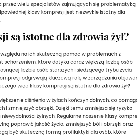
na przez wielu specjalistów zajmujących się problematyką
owiedniej klasy kompresji jest niezwykle istotny dla
.
i są istotne dla zdrowia żył?
 ze względu na ich skuteczną pomoc w problemach z
st schorzeniem, które dotyka coraz większą liczbę osób,
snącej liczbie osób starszych i siedzącego trybu życia
 kompresji odgrywają kluczową rolę w zarządzaniu objawam
czego więc klasy kompresji są istotne dla zdrowia żył?
iększenie ciśnienia w żyłach kończyn dolnych, co pomag
 i zmniejszyć obrzęki. Dzięki temu zmniejsza się ryzyko
niewydolności żylnych. Regularne noszenie klasy kompres
ą poprawić jakość życia, zmniejszyć ból i obrzęki oraz
gą być skuteczną formą profilaktyki dla osób, które