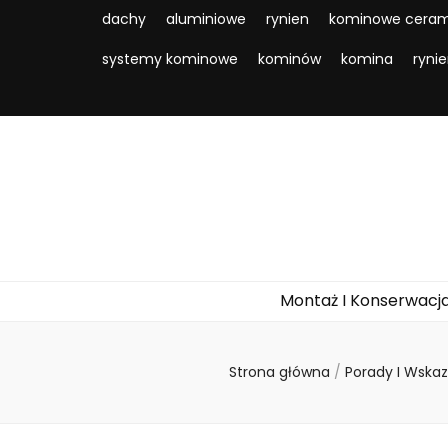
dachy
aluminiowe
rynien
kominowe ceram
systemy kominowe
kominów
komina
ryni
Montaż I Konserwacj
Strona główna
/
Porady I Wska