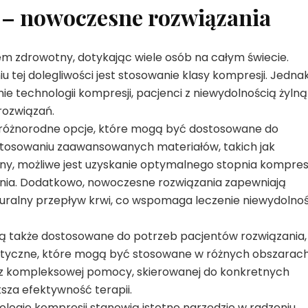
 – nowoczesne rozwiązania
m zdrowotny, dotykając wiele osób na całym świecie.
tej dolegliwości jest stosowanie klasy kompresji. Jednak
e technologii kompresji, pacjenci z niewydolnością żylną
rozwiązań.
 różnorodne opcje, które mogą być dostosowane do
astosowaniu zaawansowanych materiałów, takich jak
ny, możliwe jest uzyskanie optymalnego stopnia kompresj
enia. Dodatkowo, nowoczesne rozwiązania zapewniają
aturalny przepływ krwi, co wspomaga leczenie niewydolnoś
ą także dostosowane do potrzeb pacjentów rozwiązania,
lastyczne, które mogą być stosowane w różnych obszarac
ć z kompleksowej pomocy, skierowanej do konkretnych
sza efektywność terapii.
ogie kompresji stanowią istotne narzędzie w radzeniu