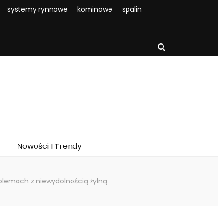
systemy rynnowe
kominowe
spalin
Nowości I Trendy
blemach z niewydolnością żylną