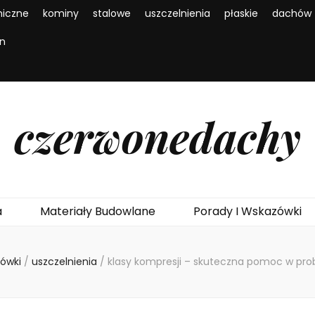
iczne
kominy
stalowe
uszczelnienia
płaskie
dachów
en
czerwonedachy
a
Materiały Budowlane
Porady I Wskazówki
zówki
/
uszczelnienia
/
klasy kompresji – skuteczna pomoc w pro