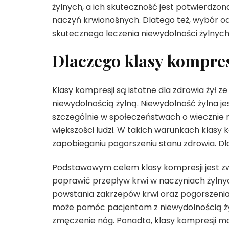
żylnych, a ich skuteczność jest potwierdzo
naczyń krwionośnych. Dlatego też, wybór odp
skutecznego leczenia niewydolności żylnych
Dlaczego klasy kompresj
Klasy kompresji są istotne dla zdrowia żył
niewydolnością żylną. Niewydolność żylna je
szczególnie w społeczeństwach o wiecznie ro
większości ludzi. W takich warunkach klasy
zapobieganiu pogorszeniu stanu zdrowia. Dla
Podstawowym celem klasy kompresji jest zw
poprawić przepływ krwi w naczyniach żylnych
powstania zakrzepów krwi oraz pogorszenia 
może pomóc pacjentom z niewydolnością żyln
zmęczenie nóg. Ponadto, klasy kompresji mo