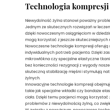
Technologia kompresji
Niewydolność żylna stanowi poważny proble
Jednym ze skutecznych rozwiązań w leczeniu 
dzięki nowoczesnym osiągnięciom w dziedzini
mogą korzystać z jeszcze skuteczniejszych 
Nowoczesne technologie kompresji oferują
indywidualnych potrzeb pacjenta. Dzięki z
mikrowłókna czy specjalne elastyczne tkani
bez konieczności rezygnacji z wygody nosz
skuteczną stabilizację mięśni i stymulują n
żylnych.
Innowacyjne technologie kompresji obejmuj
takie jak specjalne wkładki czy bandaże e
ciała. Dzięki temu pacjenci mogą korzysta
problemów z niewydolnością żylną, co zwięk
W związku z powyższym, nowoczesne technol