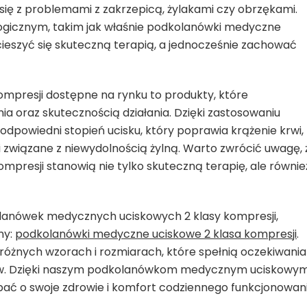
ię z problemami z zakrzepicą, żylakami czy obrzękami.
ogicznym, takim jak właśnie podkolanówki medyczne
cieszyć się skuteczną terapią, a jednocześnie zachować
mpresji dostępne na rynku to produkty, które
a oraz skutecznością działania. Dzięki zastosowaniu
dpowiedni stopień ucisku, który poprawia krążenie krwi,
i związane z niewydolnością żylną. Warto zwrócić uwagę, 
presji stanowią nie tylko skuteczną terapię, ale równie
olanówek medycznych uciskowych 2 klasy kompresji,
ny:
podkolanówki medyczne uciskowe 2 klasa kompresji
.
 różnych wzorach i rozmiarach, które spełnią oczekiwania
ów. Dzięki naszym podkolanówkom medycznym uciskowym
bać o swoje zdrowie i komfort codziennego funkcjonowani