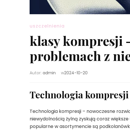
uszczelnienia
klasy kompresji
problemach z ni
Autor:
admin
w
2024-10-20
Technologia kompresji
Technologia kompresji – nowoczesne rozwi
niewydolnością żylną zyskują coraz większe 
popularne w asortymencie są podkolanówki 