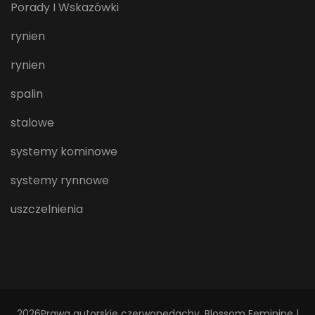
Porady I Wskazówki
rynien
rynien
spalin
stalowe
systemy kominowe
systemy rynnowe
uszczelnienia
2026Prawa autorskie
czerwonedachy
.
Blossom Feminine |