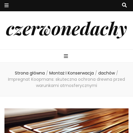
czerwonedachy
Strona główna
/
Montaż I Konserwacja
/
dachów
/
Impregnat Koopmans: skuteczna ochrona drewna przed
warunkami atmosferycznymi