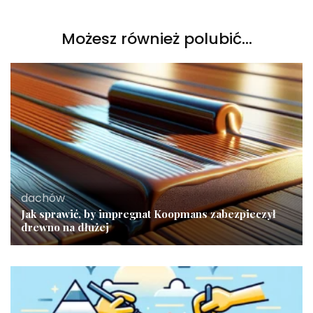
Możesz również polubić…
dachów
Jak sprawić, by impregnat Koopmans zabezpieczył
drewno na dłużej