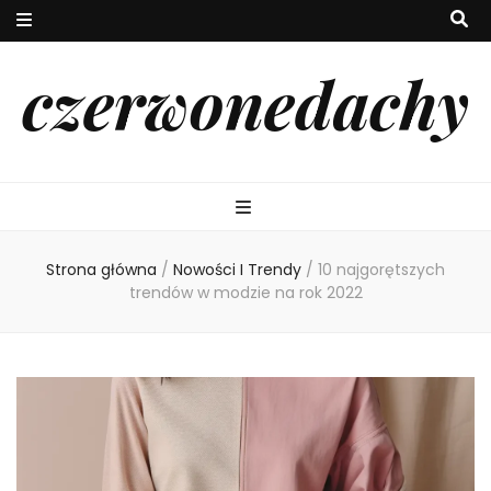
czerwonedachy
Strona główna
/
Nowości I Trendy
/
10 najgorętszych
trendów w modzie na rok 2022