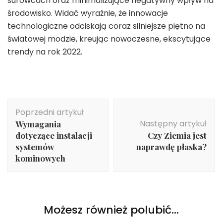
surowcach oraz minimalizujące negatywny wpływ na
środowisko. Widać wyraźnie, że innowacje
technologiczne odciskają coraz silniejsze piętno na
światowej modzie, kreując nowoczesne, ekscytujące
trendy na rok 2022.
Nawigacja
Poprzedni artykuł
wpisu
Następny artykuł
Wymagania
dotyczące instalacji
Czy Ziemia jest
systemów
naprawdę płaska?
kominowych
Możesz również polubić…